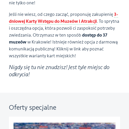
nie tylko one!
Jeśli nie wiesz, od czego zacząć, proponuję zakupienię
3-
dniowej Karty Wstępu do Muzeów i Atrakcji
. To sprytna
i oszczędna opcja, która pozwoli ci zaspokoić potrzeby
zwiedzania. Otrzymasz w ten sposób
dostęp do 37
muzeów
w Krakowie! Istnieje również opcja z darmową
komunikacją publiczną! Kliknij w link aby poznać
wszystkie warianty kart miejskich!
Nigdy się tu nie znudzisz! Jest tyle miejsc do
odkrycia!
Oferty specjalne