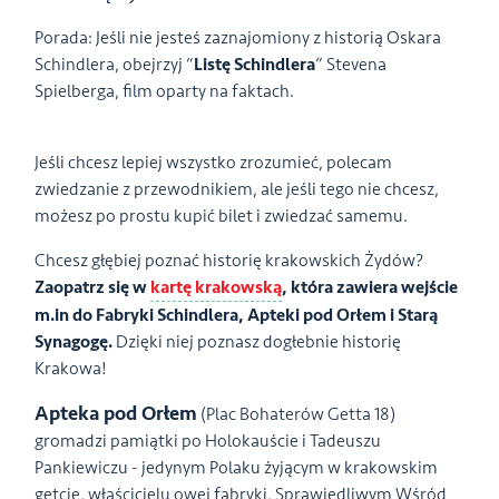
Porada: Jeśli nie jesteś zaznajomiony z historią Oskara
Schindlera, obejrzyj “
Listę Schindlera
” Stevena
Spielberga, film oparty na faktach.
Jeśli chcesz lepiej wszystko zrozumieć, polecam
zwiedzanie z przewodnikiem, ale jeśli tego nie chcesz,
możesz po prostu kupić bilet i zwiedzać samemu.
Chcesz głębiej poznać historię krakowskich Żydów?
Zaopatrz się w
kartę krakowską
, która zawiera wejście
m.in do Fabryki Schindlera, Apteki pod Orłem i Starą
Synagogę.
Dzięki niej poznasz dogłebnie historię
Krakowa!
Apteka pod Orłem
(Plac Bohaterów Getta 18)
gromadzi pamiątki po Holokauście i Tadeuszu
Pankiewiczu - jedynym Polaku żyjącym w krakowskim
getcie, właścicielu owej fabryki, Sprawiedliwym Wśród