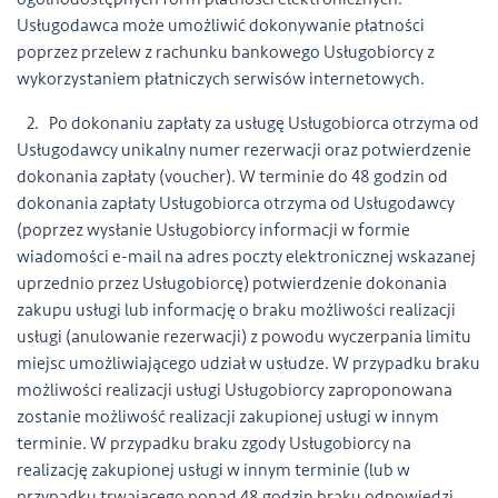
Usługodawca może umożliwić dokonywanie płatności
poprzez przelew z rachunku bankowego Usługobiorcy z
wykorzystaniem płatniczych serwisów internetowych.
2. Po dokonaniu zapłaty za usługę Usługobiorca otrzyma od
Usługodawcy unikalny numer rezerwacji oraz potwierdzenie
dokonania zapłaty (voucher). W terminie do 48 godzin od
dokonania zapłaty Usługobiorca otrzyma od Usługodawcy
(poprzez wysłanie Usługobiorcy informacji w formie
wiadomości e-mail na adres poczty elektronicznej wskazanej
uprzednio przez Usługobiorcę) potwierdzenie dokonania
zakupu usługi lub informację o braku możliwości realizacji
usługi (anulowanie rezerwacji) z powodu wyczerpania limitu
miejsc umożliwiającego udział w usłudze. W przypadku braku
możliwości realizacji usługi Usługobiorcy zaproponowana
zostanie możliwość realizacji zakupionej usługi w innym
terminie. W przypadku braku zgody Usługobiorcy na
realizację zakupionej usługi w innym terminie (lub w
przypadku trwającego ponad 48 godzin braku odpowiedzi