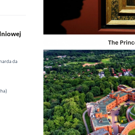
-dniowej
narda da
cha)