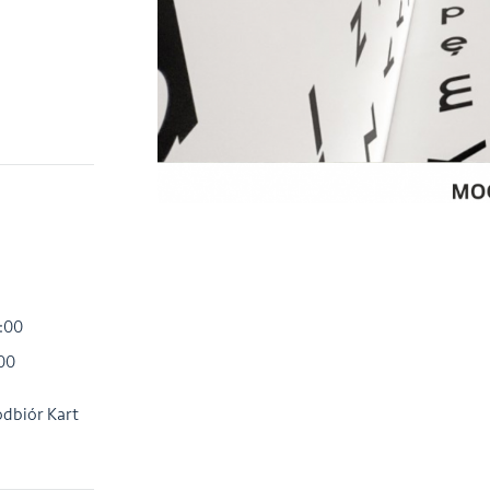
6:00
:00
odbiór Kart