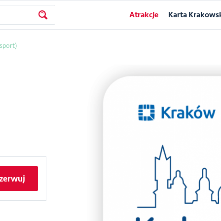
Atrakcje
Karta Krakows
sport)
zerwuj