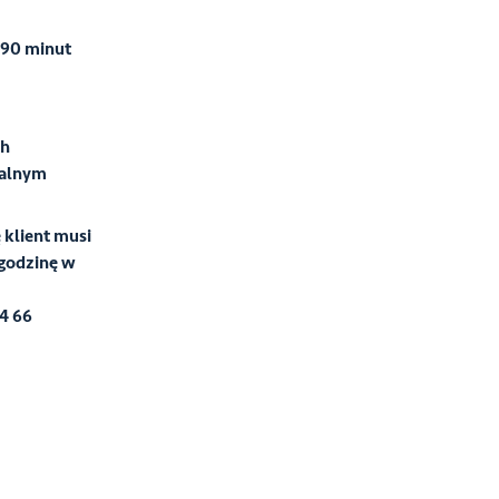
 90 minut
ch
ualnym
 klient musi
godzinę w
54 66