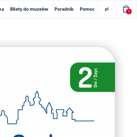
ka
Bilety do muzeów
Poradnik
Pomoc
pl
0