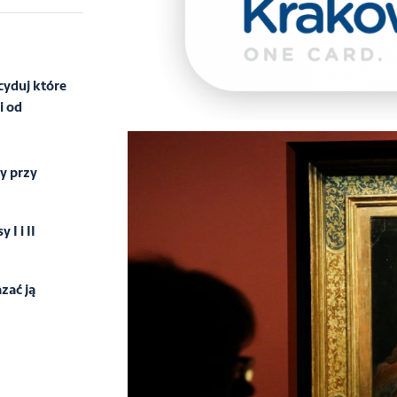
cyduj które
i od
y przy
I i II
zać ją