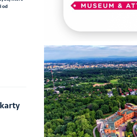
i od
 karty