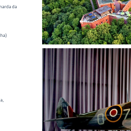
narda da
cha)
a,