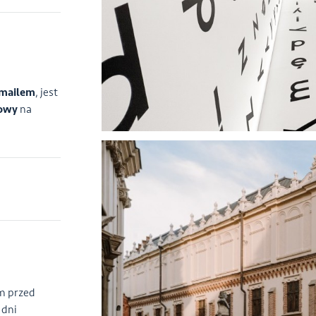
mailem
, jest
kowy
na
m przed
 dni