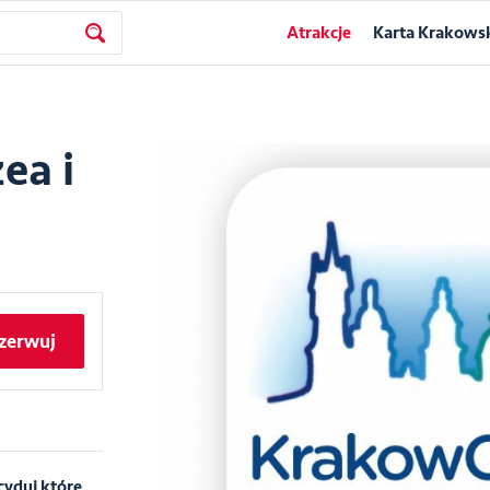
Atrakcje
Karta Krakows
ea i
zerwuj
cyduj które