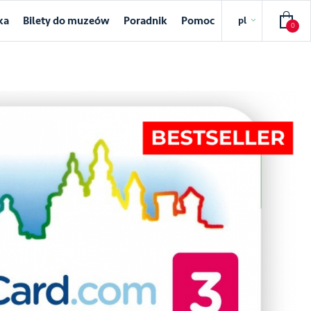
ka
Bilety do muzeów
Poradnik
Pomoc
pl
0