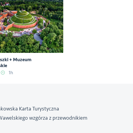
uszki + Muzeum
kie
1h
akowska Karta Turystyczna
Wawelskiego wzgórza z przewodnikiem