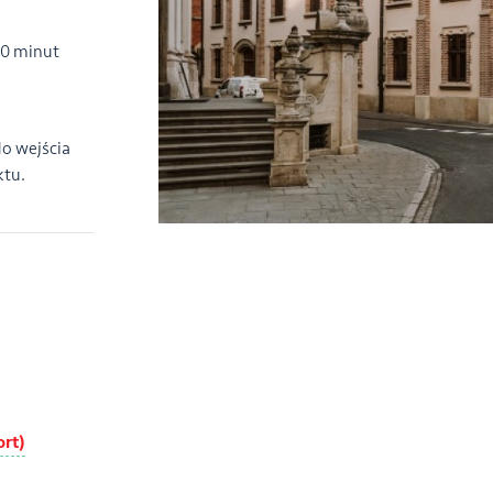
90 minut
do wejścia
ktu.
ort)