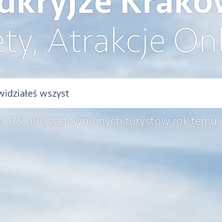
dkryjże Krakó
ety, Atrakcje On
o 175,000 zadowolonych turystów rok temu