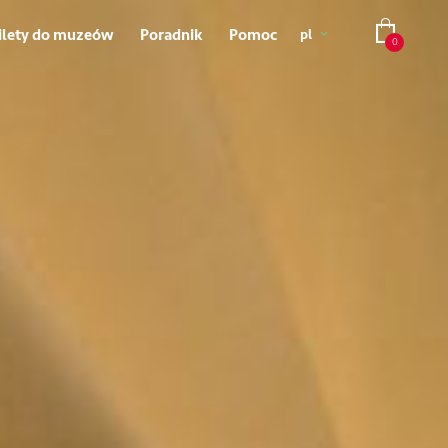
ilety do muzeów
Poradnik
Pomoc
pl
0