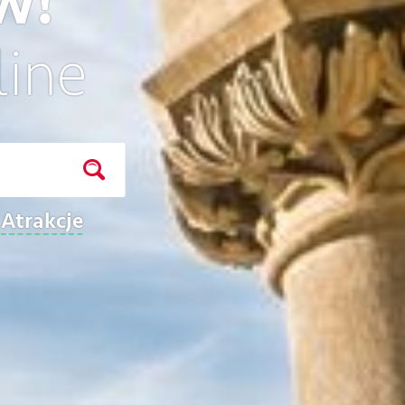
w!
line
.
Atrakcje