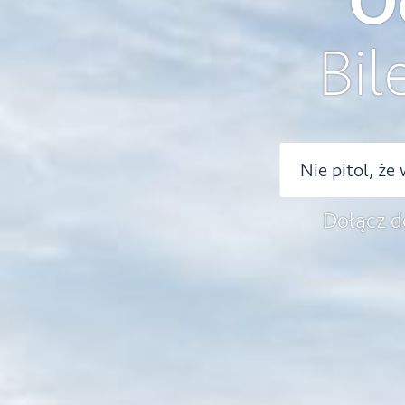
O
Bil
Dołącz d