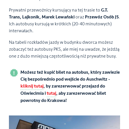
Prywatni przewoźnicy kursujący na tej trasie to
G.T.
Trans, Lajkonik, Marek Lewański
oraz
Przewóz Osób JS
.
Ich autobusy kursują w krótkich (20-40 minutowych)
interwałach.
Na tabeli rozkładów jazdy w budynku dworca możesz
zobaczyć też autobusy PKS, ale miej na uwadze, że jeżdżą
one z dużo mniejszą częstotliwością niż prywatne busy.
Możesz też kupić bilet na autobus, który zawiezie
Cię bezpośrednio pod wejście do Auschwitz -
kliknij tutaj
, by zarezerwować przejazd do
Oświecimia i
tutaj
, aby zarezerwować bilet
powrotny do Krakowa!