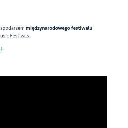
 gospodarzem
międzynarodowego festiwalu
ic Festivals.
J
.