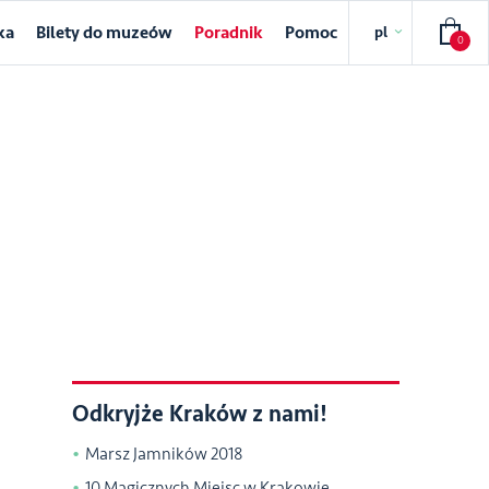
ka
Bilety do muzeów
Poradnik
Pomoc
pl
0
Odkryjże Kraków z nami!
Marsz Jamników 2018
10 Magicznych Miejsc w Krakowie,