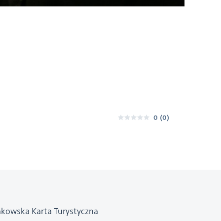
0
(0)
0
akowska Karta Turystyczna