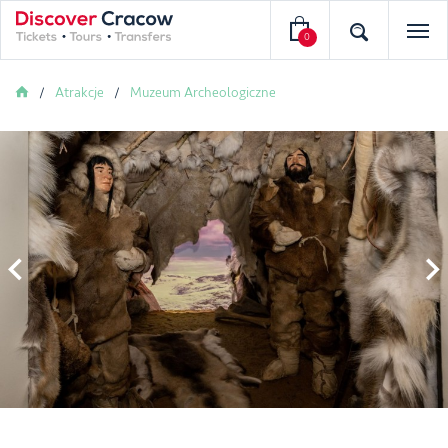
0
Atrakcje
Muzeum Archeologiczne

