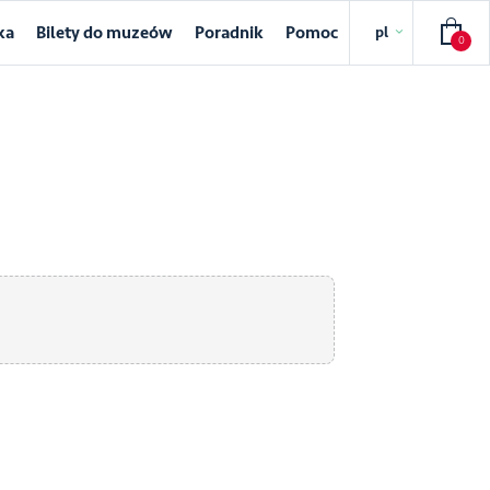
ka
Bilety do muzeów
Poradnik
Pomoc
pl
0