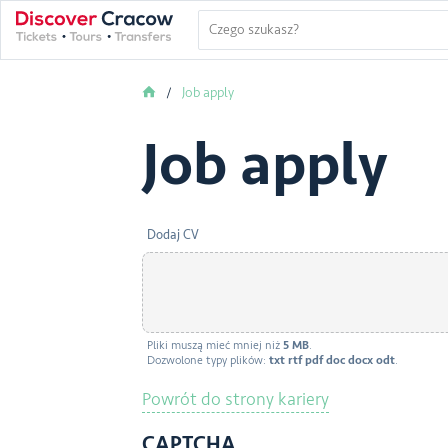
Job apply
Job apply
Dodaj CV
WYŚLIJ PLIK
Pliki muszą mieć mniej niż
5 MB
.
Dozwolone typy plików:
txt rtf pdf doc docx odt
.
Powrót do strony kariery
CAPTCHA